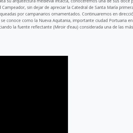
alta su arquitectura medieval intacta, conoceremos una de sus doce
 Campeador, sin dejar de apreciar la Catedral de Santa María primera 
lanqueadas por campanarios ornamentados. Continuaremos en dirección
ue se conoce como la Nueva Aquitania, importante ciudad Portuaria en e
ando la fuente reflectante (Miroir d’eau) considerada una de las má