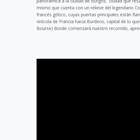
panorámica a la ciudad de Burgos; ciudad que res
mismo que cuenta con un relieve del legendario Cid
francés gótico, cuyas puertas principales están f
vinícola de Francia hacia Burdeos, capital de lo q
Bourse) donde comenzará nuestro recorrido, apreci