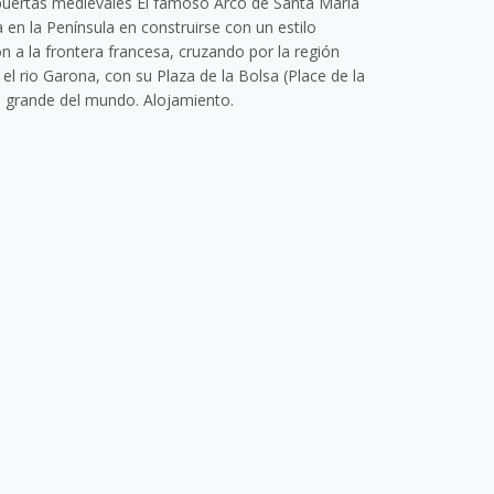
 puertas medievales El famoso Arco de Santa Maria
en la Península en construirse con un estilo
 a la frontera francesa, cruzando por la región
l rio Garona, con su Plaza de la Bolsa (Place de la
s grande del mundo. Alojamiento.